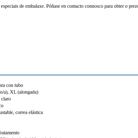
 especiais de embalaxe. Póñase en contacto connosco para obter o prez
ora con tubo
to/a), XL (alongada)
 claro
co
stable, correa elástica
Tratamento